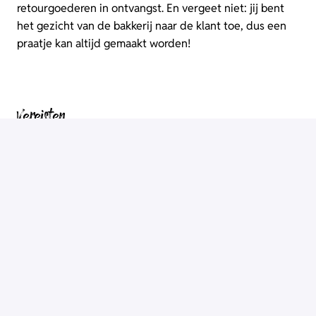
retourgoederen in ontvangst. En vergeet niet: jij bent
het gezicht van de bakkerij naar de klant toe, dus een
praatje kan altijd gemaakt worden!
Vereisten
Wie zoeken we?
Als je onderstaande vragen met 'ja' kunt beantwoorden,
pas jij in ons team!
Heb je minimaal rijbewijs CE? Fantastisch! Heb je
alleen C? Ook dan horen we graag van je.
Ben je in het bezit van code 95?
Ben je flexibel in werktijden?
Ben je bereid om verspreid over de hele week in