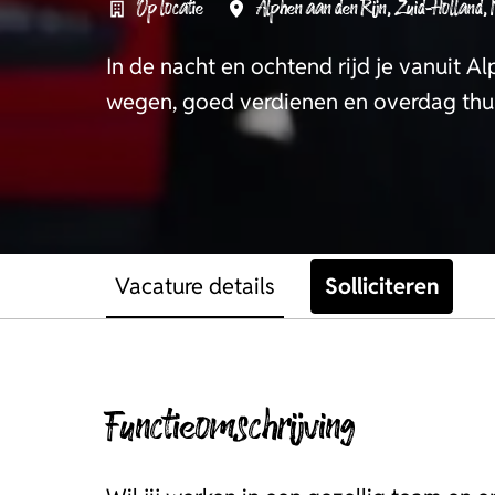
Op locatie
Alphen aan den Rijn
,
Zuid-Holland
,
In de nacht en ochtend rijd je vanuit A
wegen, goed verdienen en overdag thui
Vacature details
Solliciteren
Functieomschrijving