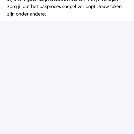
zorg jij dat het bakproces soepel verloopt. Jouw taken
zijn onder andere:
Het voorbereiden van deeg: wegen, mengen,
laten rijzen.
Het bedienen van de productielijn en machines.
Kwaliteitscontroles op kleur, structuur en smaak
van het brood.
Kleine technische storingen oplossen.
Werken volgens HACCP-voorschriften – schoon
en veilig.
Vereisten