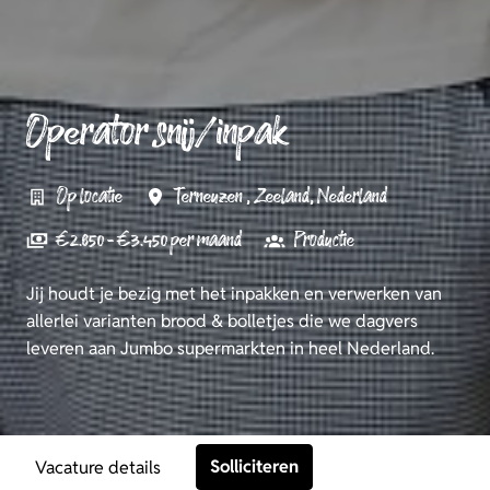
Operator snij/inpak
Op locatie
Terneuzen
,
Zeeland
,
Nederland
€ 2.850 - € 3.450 per maand
Productie
Jij houdt je bezig met het inpakken en verwerken van
allerlei varianten brood & bolletjes die we dagvers
leveren aan Jumbo supermarkten in heel Nederland.
Solliciteren
Vacature details