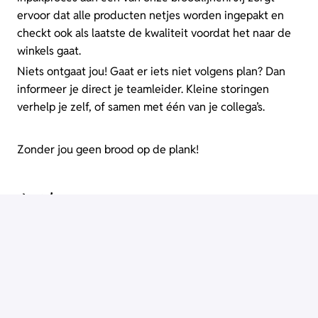
ervoor dat alle producten netjes worden ingepakt en
checkt ook als laatste de kwaliteit voordat het naar de
winkels gaat.
Niets ontgaat jou! Gaat er iets niet volgens plan? Dan
informeer je direct je teamleider. Kleine storingen
verhelp je zelf, of samen met één van je collega’s.
Zonder jou geen brood op de plank!
Vereisten
Wie zoeken we?
Een MBO-diploma is mooi, maar het denkniveau
veel belangrijker
Heb je al ervaring? Super!