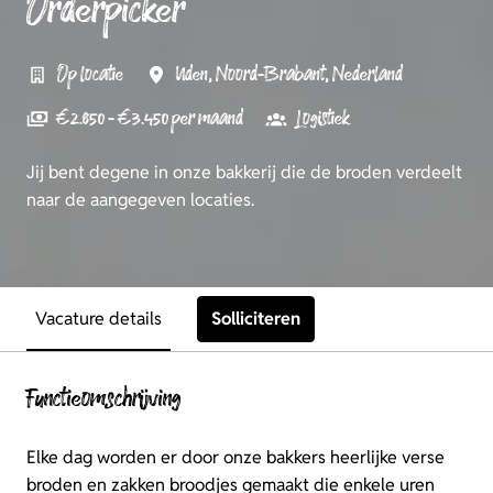
Orderpicker
Op locatie
Uden
,
Noord-Brabant
,
Nederland
€ 2.850 - € 3.450 per maand
Logistiek
Jij bent degene in onze bakkerij die de broden verdeelt
naar de aangegeven locaties.
Solliciteren
Vacature details
Functieomschrijving
Elke dag worden er door onze bakkers heerlijke verse
broden en zakken broodjes gemaakt die enkele uren