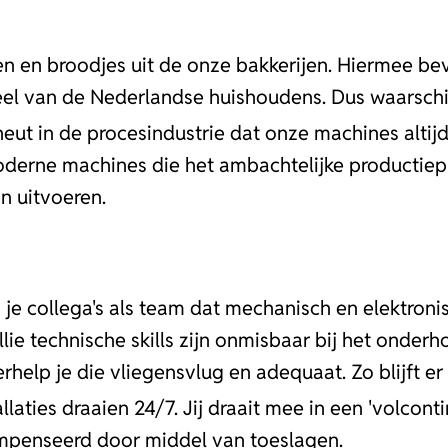
den en broodjes uit de onze bakkerijen. Hiermee 
eel van de Nederlandse huishoudens. Dus waarschi
hneut in de procesindustrie dat onze machines altij
oderne machines die het ambachtelijke productiepr
n uitvoeren.
 je collega's als team dat mechanisch en elektroni
ie technische skills zijn onmisbaar bij het onder
erhelp je die vliegensvlug en adequaat. Zo blijft er
laties draaien 24/7. Jij draait mee in een 'volcont
mpenseerd door middel van toeslagen.