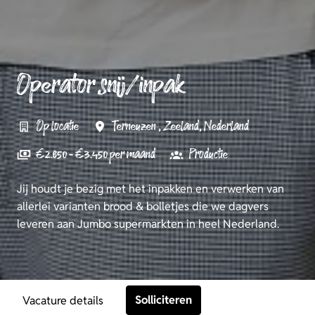
Operator snij/inpak
Op locatie
Terneuzen
,
Zeeland
,
Nederland
€ 2.850 - € 3.450 per maand
Productie
Jij houdt je bezig met het inpakken en verwerken van
allerlei varianten brood & bolletjes die we dagvers
leveren aan Jumbo supermarkten in heel Nederland.
Solliciteren
Vacature details