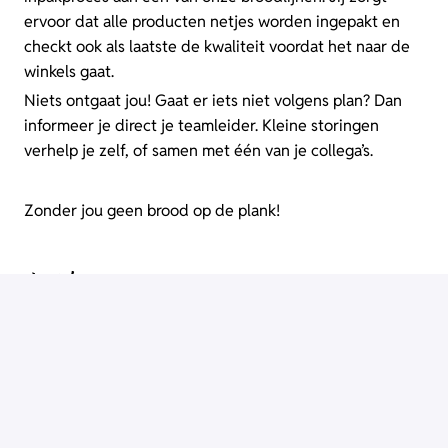
ervoor dat alle producten netjes worden ingepakt en
checkt ook als laatste de kwaliteit voordat het naar de
winkels gaat.
Niets ontgaat jou! Gaat er iets niet volgens plan? Dan
informeer je direct je teamleider. Kleine storingen
verhelp je zelf, of samen met één van je collega’s.
Zonder jou geen brood op de plank!
Vereisten
Wie zoeken we?
Een MBO-diploma is mooi, maar het denkniveau
veel belangrijker
Heb je al ervaring? Super!